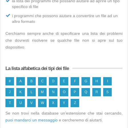
la lista dei programmi che possano aiutare ad aprire un tipo
specifico di file
i programmi che possono aiutare a convertire un file ad un
altro formato
Cerchiamo sempre anche di specificare una lista dei problemi
che dovresti risolvere se qualche file non si apre sul tuo
dispositivo.
La lista alfabetica dei tipi dei file
#
A
B
C
D
E
F
G
H
I
J
K
L
M
N
O
P
Q
R
S
T
U
V
W
X
Y
Z
Se non trovi nella database un’estensione che stai cercando,
puoi mandarci un messaggio
e cercheremo di aiutarti.