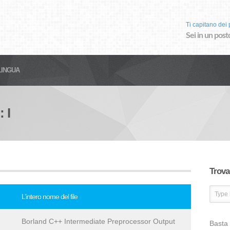
Ti capitano dei p
Sei in un post
LINGUA
 I
Trova 
L’intero nome del file
Borland C++ Intermediate Preprocessor Output
Basta 