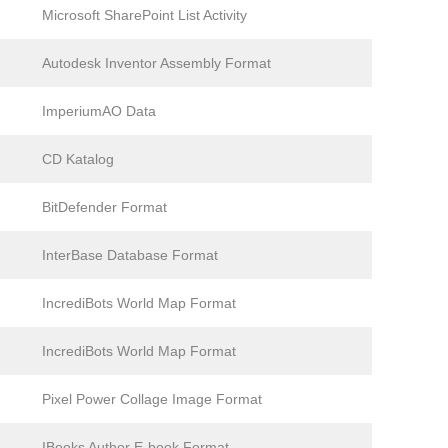
Microsoft SharePoint List Activity
Autodesk Inventor Assembly Format
ImperiumAO Data
CD Katalog
BitDefender Format
InterBase Database Format
IncrediBots World Map Format
IncrediBots World Map Format
Pixel Power Collage Image Format
IBooks Author E-book Format