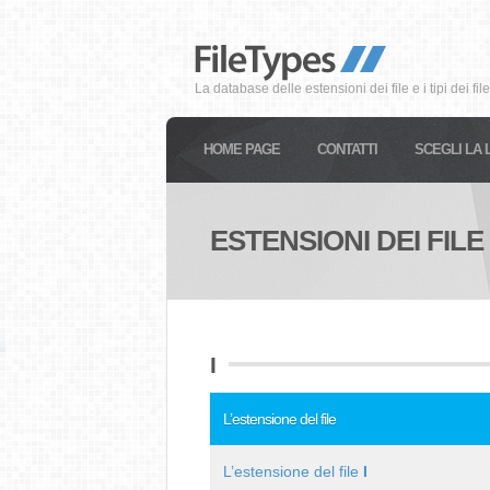
La database delle estensioni dei file e i tipi dei file
HOME PAGE
CONTATTI
SCEGLI LA 
ESTENSIONI DEI FILE :
I
L’estensione del file
L’estensione del file
I