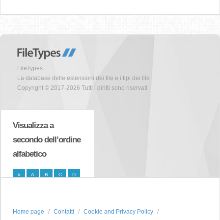
FileTypes
La database delle estensioni dei file e i tipi dei file
Copyright © 2017-2026 Tutti i diritti sono riservati
Visualizza a
secondo dell’ordine
alfabetico
#
A
B
C
D
E
F
G
H
I
J
K
L
M
N
Home page
Contatti
Cookie and Privacy Policy