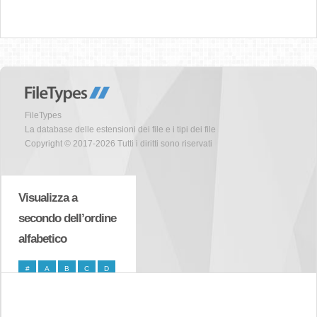
FileTypes
La database delle estensioni dei file e i tipi dei file
Copyright © 2017-2026 Tutti i diritti sono riservati
Visualizza a
secondo dell’ordine
alfabetico
#
A
B
C
D
E
F
G
H
I
J
K
L
M
N