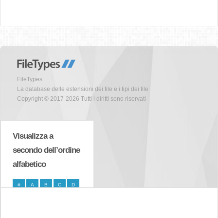
FileTypes
La database delle estensioni dei file e i tipi dei file
Copyright © 2017-2026 Tutti i diritti sono riservati
Visualizza a
secondo dell’ordine
alfabetico
#
A
B
C
D
E
F
G
H
I
J
K
L
M
N