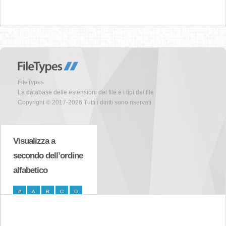
FileTypes
La database delle estensioni dei file e i tipi dei file
Copyright © 2017-2026 Tutti i diritti sono riservati
Visualizza a
secondo dell’ordine
alfabetico
#
A
B
C
D
E
F
G
H
I
J
K
L
M
N