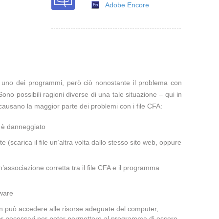
Adobe Encore
te uno dei programmi, però ciò nonostante il problema con
Sono possibili ragioni diverse di una tale situazione – qui in
ausano la maggior parte dei problemi con i file CFA:
a è danneggiato
te (scarica il file un’altra volta dallo stesso sito web, oppure
associazione corretta tra il file CFA e il programma
lware
non può accedere alle risorse adeguate del computer,
iver necessari per poter permettere al programma di essere