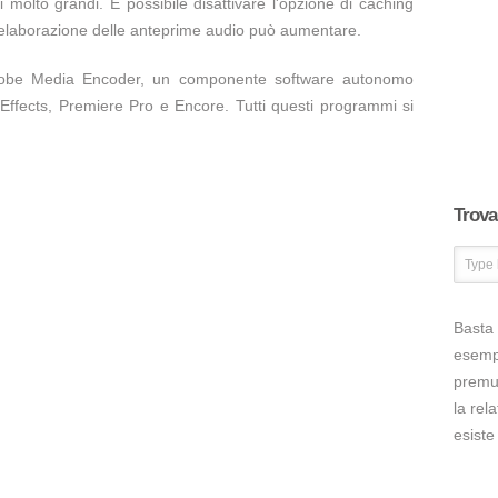
molto grandi. È possibile disattivare l'opzione di caching
i elaborazione delle anteprime audio può aumentare.
dobe Media Encoder, un componente software autonomo
Effects, Premiere Pro e Encore. Tutti questi programmi si
Trova 
Basta 
esem
premut
la rel
esiste