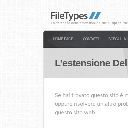
La database delle estensioni dei file e i tipi dei file
HOME PAGE
CONTATTI
SCEGLI LA 
L’estensione Del
Se hai trovato questo sito è m
oppure risolvere un altro prob
questo sito web.