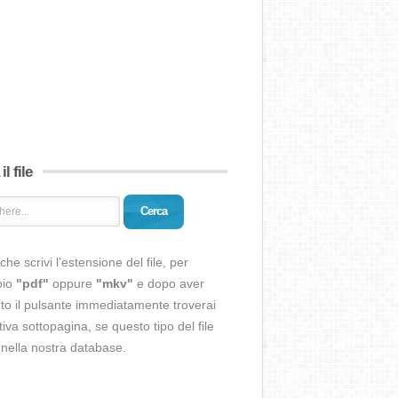
il file
Cerca
che scrivi l’estensione del file, per
pio
"pdf"
oppure
"mkv"
e dopo aver
o il pulsante immediatamente troverai
ativa sottopagina, se questo tipo del file
 nella nostra database.