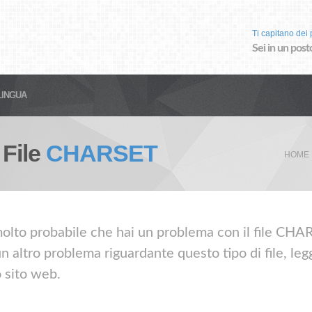
Ti capitano dei p
Sei in un post
LINGUA
 File
CHARSET
HOME 
olto probabile che hai un problema con il file CHARS
altro problema riguardante questo tipo di file, leg
o sito web.