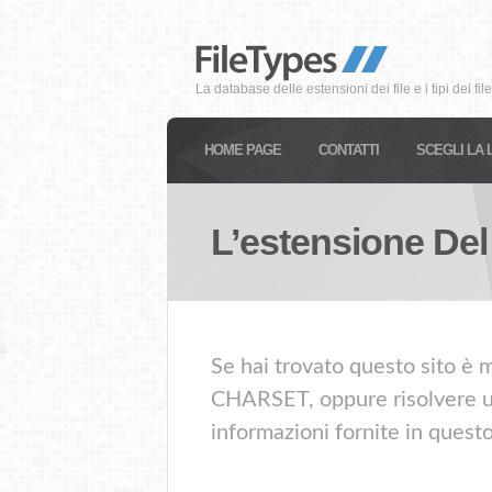
La database delle estensioni dei file e i tipi dei file
HOME PAGE
CONTATTI
SCEGLI LA 
L’estensione Del
Se hai trovato questo sito è m
CHARSET, oppure risolvere un 
informazioni fornite in quest