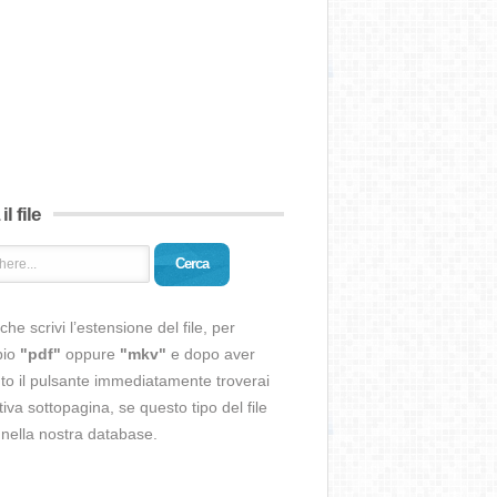
il file
Cerca
che scrivi l’estensione del file, per
pio
"pdf"
oppure
"mkv"
e dopo aver
o il pulsante immediatamente troverai
ativa sottopagina, se questo tipo del file
 nella nostra database.