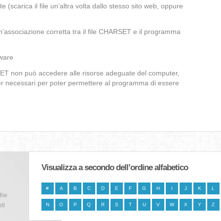
te (scarica il file un’altra volta dallo stesso sito web, oppure
’associazione corretta tra il file CHARSET e il programma
lware
RSET non può accedere alle risorse adeguate del computer,
iver necessari per poter permettere al programma di essere
Visualizza a secondo dell’ordine alfabetico
#
A
B
C
D
E
F
G
H
I
J
K
L
file
ti
N
O
P
Q
R
S
T
U
V
W
X
Y
Z