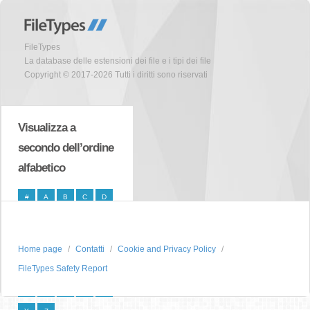
FileTypes
La database delle estensioni dei file e i tipi dei file
Copyright © 2017-2026 Tutti i diritti sono riservati
Visualizza a
secondo dell’ordine
alfabetico
#
A
B
C
D
E
F
G
H
I
J
K
L
M
N
Home page
Contatti
Cookie and Privacy Policy
O
P
Q
R
S
FileTypes Safety Report
T
U
V
W
X