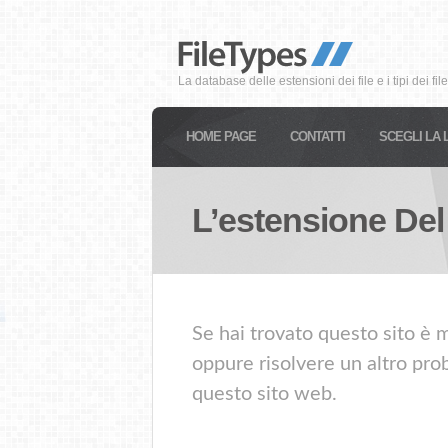
La database delle estensioni dei file e i tipi dei file
HOME PAGE
CONTATTI
SCEGLI LA 
L’estensione Del
Se hai trovato questo sito è m
oppure risolvere un altro prob
questo sito web.