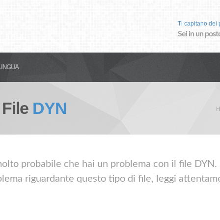
Ti capitano dei p
Sei in un post
LINGUA
 File
DYN
H
olto probabile che hai un problema con il file DYN. S
lema riguardante questo tipo di file, leggi attentame