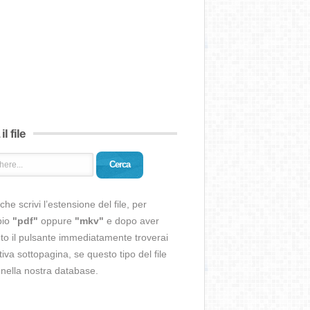
il file
Cerca
che scrivi l’estensione del file, per
pio
"pdf"
oppure
"mkv"
e dopo aver
o il pulsante immediatamente troverai
ativa sottopagina, se questo tipo del file
 nella nostra database.