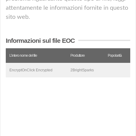
attentamente le informazioni fornite in questo
sito web.
Informazioni sul file EOC
L’intero nome del file
Produttore
Popolarità
EncryptOnClick Encrypted
2BrightSparks