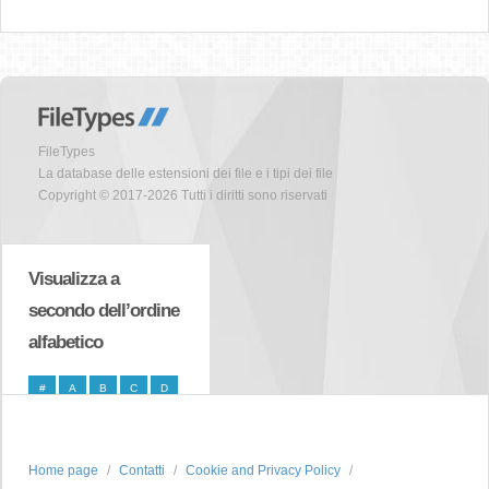
FileTypes
La database delle estensioni dei file e i tipi dei file
Copyright © 2017-2026 Tutti i diritti sono riservati
Visualizza a
secondo dell’ordine
alfabetico
#
A
B
C
D
E
F
G
H
I
J
K
L
M
N
Home page
Contatti
Cookie and Privacy Policy