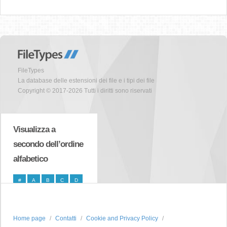
FileTypes
La database delle estensioni dei file e i tipi dei file
Copyright © 2017-2026 Tutti i diritti sono riservati
Visualizza a
secondo dell’ordine
alfabetico
#
A
B
C
D
E
F
G
H
I
J
K
L
M
N
Home page
Contatti
Cookie and Privacy Policy