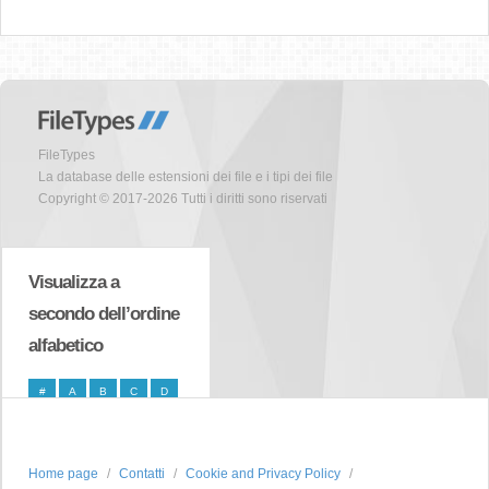
FileTypes
La database delle estensioni dei file e i tipi dei file
Copyright © 2017-2026 Tutti i diritti sono riservati
Visualizza a
secondo dell’ordine
alfabetico
#
A
B
C
D
E
F
G
H
I
J
K
L
M
N
Home page
Contatti
Cookie and Privacy Policy