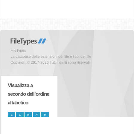
FileTypes
La database delle estensioni dei file e i tipi dei file
Copyright © 2017-2026 Tutti i diritti sono riservati
Visualizza a
secondo dell’ordine
alfabetico
#
A
B
C
D
E
F
G
H
I