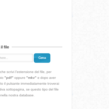
il file
Cerca
che scrivi l’estensione del file, per
pio
"pdf"
oppure
"mkv"
e dopo aver
o il pulsante immediatamente troverai
ativa sottopagina, se questo tipo del file
 nella nostra database.