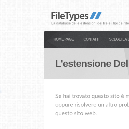
La database delle estensioni dei file e i tipi dei file
HOME PAGE
CONTATTI
SCEGLI LA 
L’estensione Del
Se hai trovato questo sito è m
oppure risolvere un altro prob
questo sito web.