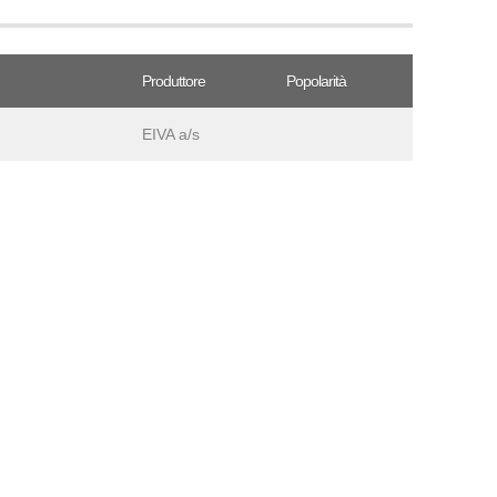
Produttore
Popolarità
EIVA a/s