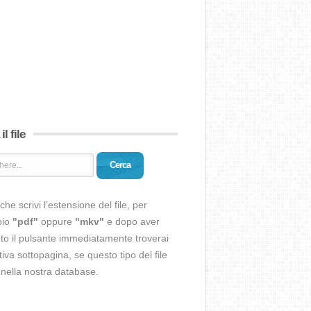
il file
Cerca
che scrivi l’estensione del file, per
pio
"pdf"
oppure
"mkv"
e dopo aver
o il pulsante immediatamente troverai
ativa sottopagina, se questo tipo del file
 nella nostra database.