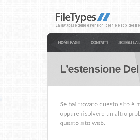
La database delle estensioni dei file e i tipi dei file
HOME PAGE
CONTATTI
SCEGLI LA 
L’estensione Del
Se hai trovato questo sito è 
oppure risolvere un altro prob
questo sito web.