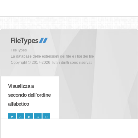
FileTypes
La database delle estensioni dei file e i tipi dei file
Copyright © 2017-2026 Tutti i diritti sono riservati
Visualizza a
secondo dell’ordine
alfabetico
#
A
B
C
D
E
F
G
H
I
J
K
L
M
N