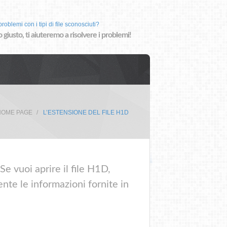
roblemi con i tipi di file sconosciuti?
o giusto, ti aiuteremo a risolvere i problemi!
HOME PAGE
L’ESTENSIONE DEL FILE H1D
e vuoi aprire il file H1D,
nte le informazioni fornite in