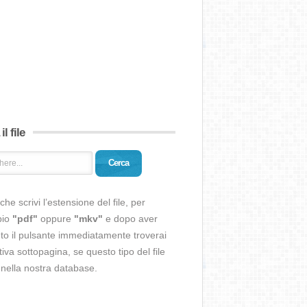
il file
Cerca
che scrivi l’estensione del file, per
pio
"pdf"
oppure
"mkv"
e dopo aver
o il pulsante immediatamente troverai
ativa sottopagina, se questo tipo del file
 nella nostra database.