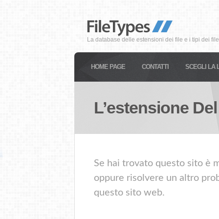
La database delle estensioni dei file e i tipi dei file
HOME PAGE
CONTATTI
SCEGLI LA 
L’estensione Del
Se hai trovato questo sito è m
oppure risolvere un altro prob
questo sito web.