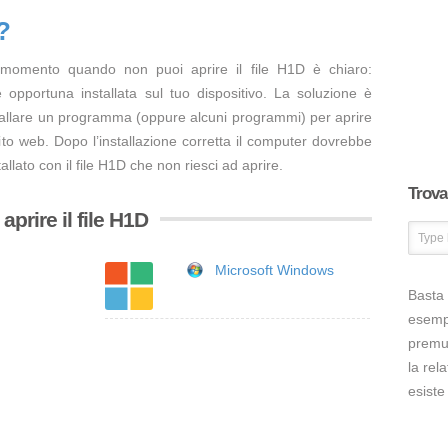
?
 momento quando non puoi aprire il file H1D è chiaro:
opportuna installata sul tuo dispositivo. La soluzione è
tallare un programma (oppure alcuni programmi) per aprire
ito web. Dopo l’installazione corretta il computer dovrebbe
llato con il file H1D che non riesci ad aprire.
Trova 
prire il file H1D
Microsoft Windows
Basta 
esem
premut
la rel
esiste