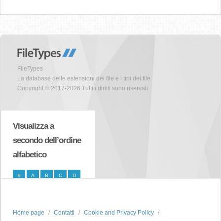
FileTypes
La database delle estensioni dei file e i tipi dei file
Copyright © 2017-2026 Tutti i diritti sono riservati
Visualizza a
secondo dell’ordine
alfabetico
#
A
B
C
D
E
F
G
H
I
J
K
L
M
N
Home page
Contatti
Cookie and Privacy Policy