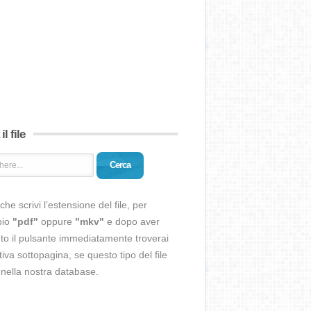
il file
Cerca
che scrivi l’estensione del file, per
pio
"pdf"
oppure
"mkv"
e dopo aver
o il pulsante immediatamente troverai
ativa sottopagina, se questo tipo del file
 nella nostra database.