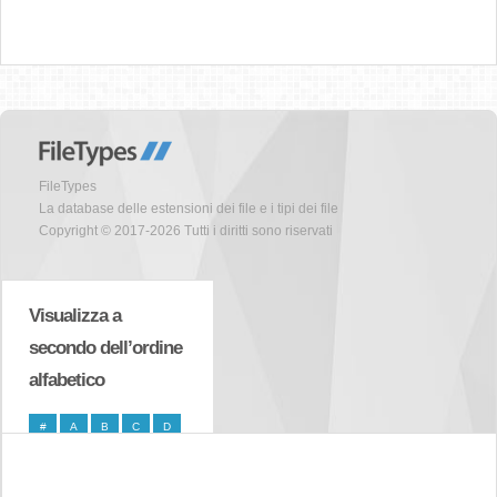
FileTypes
La database delle estensioni dei file e i tipi dei file
Copyright © 2017-2026 Tutti i diritti sono riservati
Visualizza a
secondo dell’ordine
alfabetico
#
A
B
C
D
E
F
G
H
I