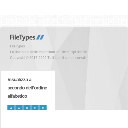
FileTypes
La database delle estensioni dei file e i tipi dei file
Copyright © 2017-2026 Tutti i diritti sono riservati
Visualizza a
secondo dell’ordine
alfabetico
#
A
B
C
D
E
F
G
H
I
J
K
L
M
N