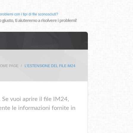
roblemi con i tipi di file sconosciuti?
o giusto, ti aiuteremo a risolvere i problemi!
OME PAGE
L’ESTENSIONE DEL FILE IM24
Se vuoi aprire il file IM24,
nte le informazioni fornite in