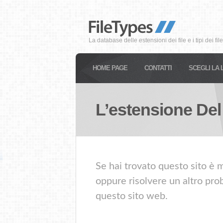
La database delle estensioni dei file e i tipi dei file
HOME PAGE
CONTATTI
SCEGLI LA 
L’estensione Del
Se hai trovato questo sito è m
oppure risolvere un altro prob
questo sito web.