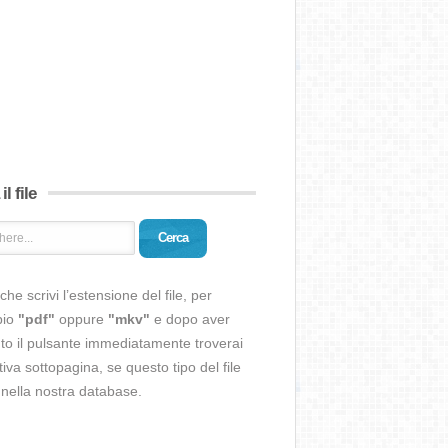
il file
Cerca
che scrivi l’estensione del file, per
pio
"pdf"
oppure
"mkv"
e dopo aver
o il pulsante immediatamente troverai
ativa sottopagina, se questo tipo del file
 nella nostra database.