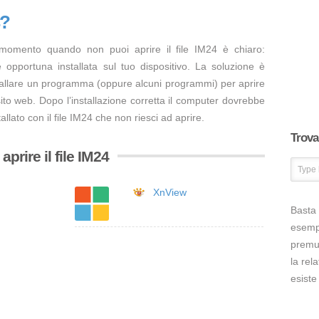
4?
 momento quando non puoi aprire il file IM24 è chiaro:
opportuna installata sul tuo dispositivo. La soluzione è
tallare un programma (oppure alcuni programmi) per aprire
sito web. Dopo l’installazione corretta il computer dovrebbe
llato con il file IM24 che non riesci ad aprire.
Trova 
prire il file IM24
XnView
Basta 
esem
premut
la rel
esiste