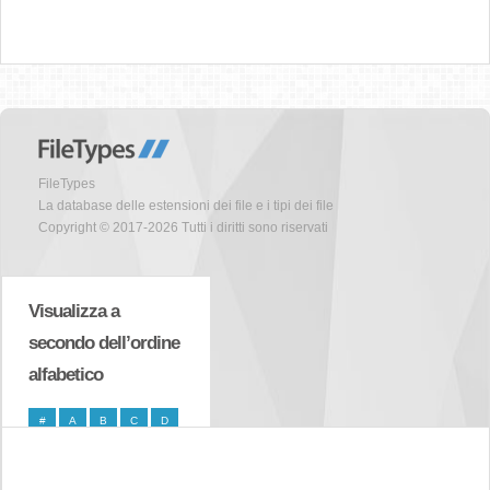
FileTypes
La database delle estensioni dei file e i tipi dei file
Copyright © 2017-2026 Tutti i diritti sono riservati
Visualizza a
secondo dell’ordine
alfabetico
#
A
B
C
D
E
F
G
H
I