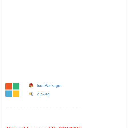
IconPackager
ZipZag