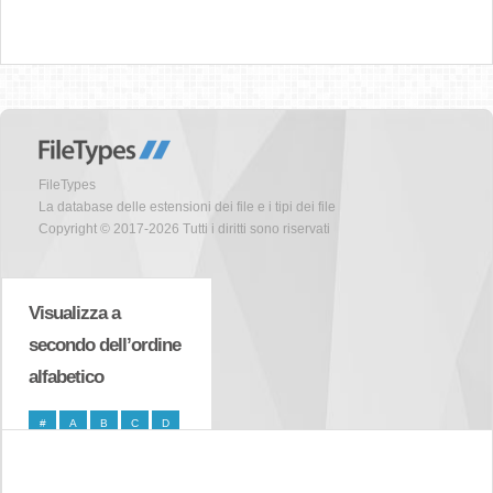
FileTypes
La database delle estensioni dei file e i tipi dei file
Copyright © 2017-2026 Tutti i diritti sono riservati
Visualizza a
secondo dell’ordine
alfabetico
#
A
B
C
D
E
F
G
H
I