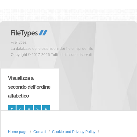
FileTypes
La database delle estensioni dei file e i tipi dei file
Copyright © 2017-2026 Tutti i diritti sono riservati
Visualizza a
secondo dell’ordine
alfabetico
#
A
B
C
D
E
F
G
H
I
J
K
L
M
N
Home page
Contatti
Cookie and Privacy Policy