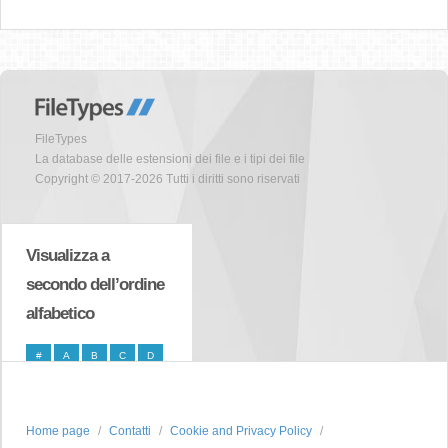
FileTypes
La database delle estensioni dei file e i tipi dei file
Copyright © 2017-2026 Tutti i diritti sono riservati
Visualizza a
secondo dell’ordine
alfabetico
#
A
B
C
D
E
F
G
H
I
J
K
L
M
N
Home page
Contatti
Cookie and Privacy Policy