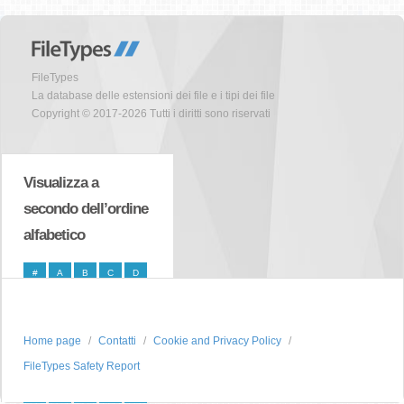
FileTypes
La database delle estensioni dei file e i tipi dei file
Copyright © 2017-2026 Tutti i diritti sono riservati
Visualizza a
secondo dell’ordine
alfabetico
#
A
B
C
D
E
F
G
H
I
J
K
L
M
N
Home page
Contatti
Cookie and Privacy Policy
O
P
Q
R
S
FileTypes Safety Report
T
U
V
W
X