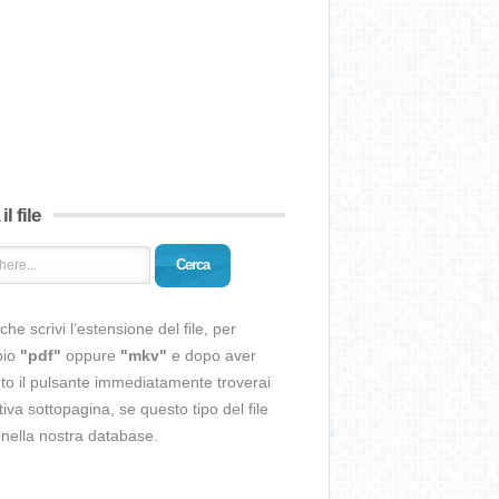
il file
Cerca
che scrivi l’estensione del file, per
pio
"pdf"
oppure
"mkv"
e dopo aver
o il pulsante immediatamente troverai
ativa sottopagina, se questo tipo del file
 nella nostra database.