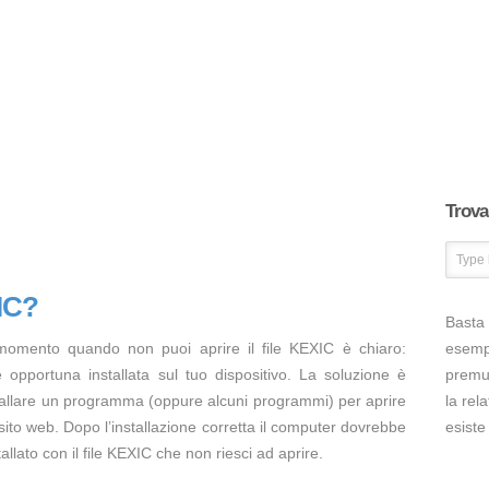
Trova 
XIC?
Basta 
momento quando non puoi aprire il file KEXIC è chiaro:
esem
opportuna installata sul tuo dispositivo. La soluzione è
premut
tallare un programma (oppure alcuni programmi) per aprire
la rel
sito web. Dopo l’installazione corretta il computer dovrebbe
esiste
llato con il file KEXIC che non riesci ad aprire.