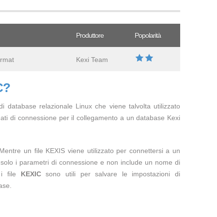
Produttore
Popolarità
ormat
Kexi Team
C?
 di database relazionale Linux che viene talvolta utilizzato
ati di connessione per il collegamento a un database Kexi
Mentre un file KEXIS viene utilizzato per connettersi a un
solo i parametri di connessione e non include un nome di
 i file
KEXIC
sono utili per salvare le impostazioni di
ase.