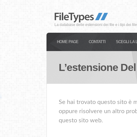
La database delle estensioni dei file e i tipi dei file
HOME PAGE
CONTATTI
SCEGLI LA 
L’estensione Del
Se hai trovato questo sito è m
oppure risolvere un altro prob
questo sito web.