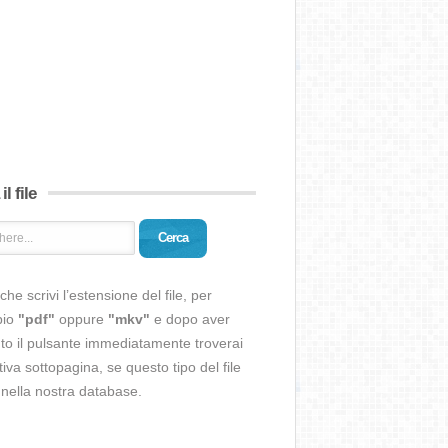
il file
Cerca
che scrivi l’estensione del file, per
pio
"pdf"
oppure
"mkv"
e dopo aver
o il pulsante immediatamente troverai
ativa sottopagina, se questo tipo del file
 nella nostra database.