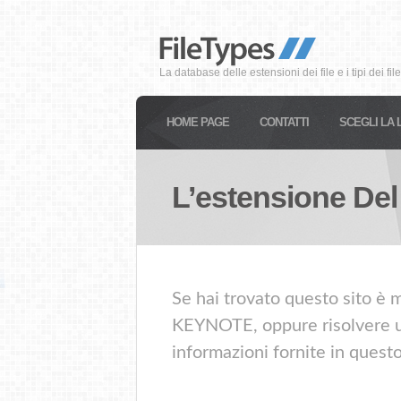
La database delle estensioni dei file e i tipi dei file
HOME PAGE
CONTATTI
SCEGLI LA 
L’estensione Del
Se hai trovato questo sito è m
KEYNOTE, oppure risolvere un 
informazioni fornite in quest