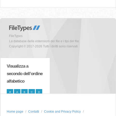
FileTypes
La database delle estensioni dei file e i tipi dei file
Copyright © 2017-2026 Tutti i diritti sono riservati
Visualizza a
secondo dell’ordine
alfabetico
#
A
B
C
D
E
F
G
H
I
J
K
L
M
N
Home page
Contatti
Cookie and Privacy Policy