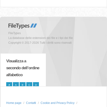
FileTypes
La database delle estensioni dei file e i tipi dei file
Copyright © 2017-2026 Tutti i diritti sono riservati
Visualizza a
secondo dell’ordine
alfabetico
#
A
B
C
D
E
F
G
H
I
J
K
L
M
N
Home page
Contatti
Cookie and Privacy Policy