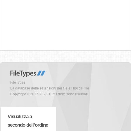
FileTypes
La database delle estensioni dei file e i tipi dei file
Copyright © 2017-2026 Tutti i diritti sono riservati
Visualizza a
secondo dell’ordine