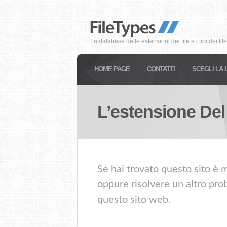
La database delle estensioni dei file e i tipi dei file
HOME PAGE
CONTATTI
SCEGLI LA 
L’estensione Del
Se hai trovato questo sito è m
oppure risolvere un altro prob
questo sito web.