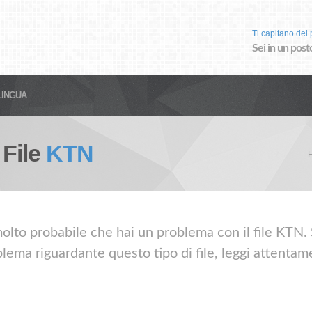
Ti capitano dei p
Sei in un post
LINGUA
 File
KTN
olto probabile che hai un problema con il file KTN. S
lema riguardante questo tipo di file, leggi attentame