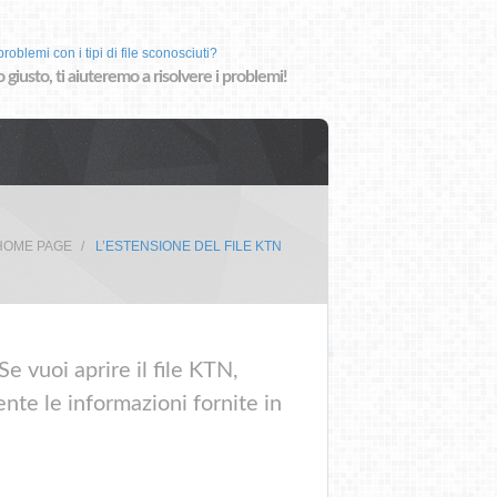
roblemi con i tipi di file sconosciuti?
o giusto, ti aiuteremo a risolvere i problemi!
HOME PAGE
L’ESTENSIONE DEL FILE KTN
e vuoi aprire il file KTN,
nte le informazioni fornite in