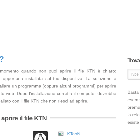
N?
Trova 
 momento quando non puoi aprire il file KTN è chiaro:
opportuna installata sul tuo dispositivo. La soluzione è
tallare un programma (oppure alcuni programmi) per aprire
Basta 
ito web. Dopo l’installazione corretta il computer dovrebbe
esem
llato con il file KTN che non riesci ad aprire.
premut
la rel
prire il file KTN
esiste
KTooN