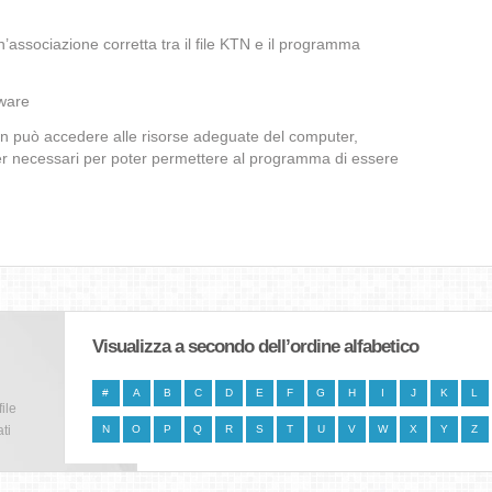
’associazione corretta tra il file KTN e il programma
lware
non può accedere alle risorse adeguate del computer,
iver necessari per poter permettere al programma di essere
Visualizza a secondo dell’ordine alfabetico
#
A
B
C
D
E
F
G
H
I
J
K
L
file
ti
N
O
P
Q
R
S
T
U
V
W
X
Y
Z