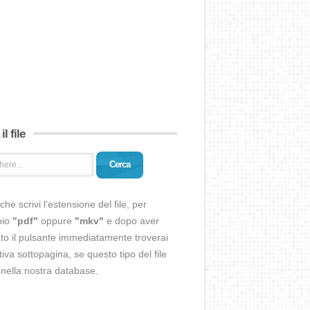
il file
Cerca
che scrivi l’estensione del file, per
pio
"pdf"
oppure
"mkv"
e dopo aver
o il pulsante immediatamente troverai
ativa sottopagina, se questo tipo del file
 nella nostra database.