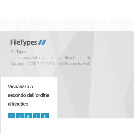
FileTypes
La database delle estensioni dei file e i tipi dei file
Copyright © 2017-2026 Tutti i diritti sono riservati
Visualizza a
secondo dell’ordine
alfabetico
#
A
B
C
D
E
F
G
H
I