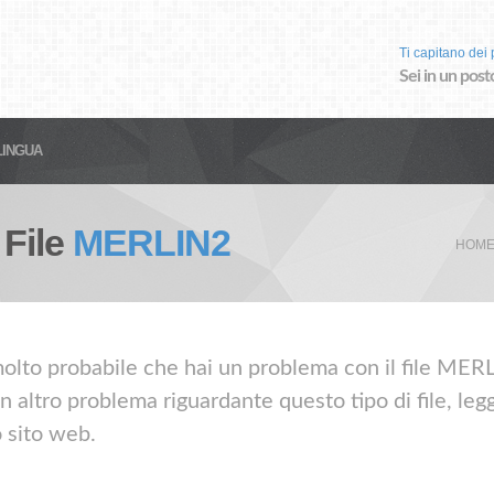
Ti capitano dei p
Sei in un post
LINGUA
 File
MERLIN2
HOME
olto probabile che hai un problema con il file MERLIN
altro problema riguardante questo tipo di file, leg
o sito web.