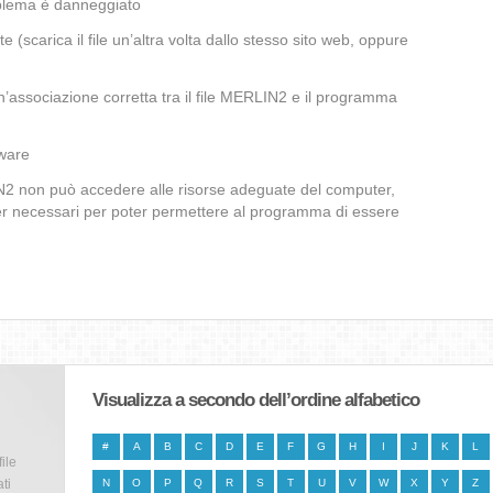
oblema è danneggiato
te (scarica il file un’altra volta dallo stesso sito web, oppure
’associazione corretta tra il file MERLIN2 e il programma
lware
IN2 non può accedere alle risorse adeguate del computer,
iver necessari per poter permettere al programma di essere
Visualizza a secondo dell’ordine alfabetico
#
A
B
C
D
E
F
G
H
I
J
K
L
file
ti
N
O
P
Q
R
S
T
U
V
W
X
Y
Z