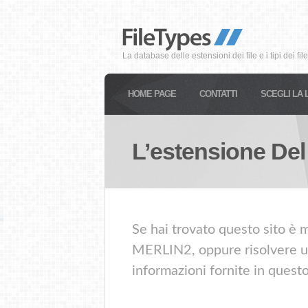
La database delle estensioni dei file e i tipi dei file
HOME PAGE
CONTATTI
SCEGLI LA 
L’estensione Del
Se hai trovato questo sito è m
MERLIN2, oppure risolvere un 
informazioni fornite in quest