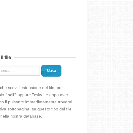
il file
Cerca
che scrivi l’estensione del file, per
pio
"pdf"
oppure
"mkv"
e dopo aver
o il pulsante immediatamente troverai
ativa sottopagina, se questo tipo del file
 nella nostra database.