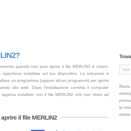
RLIN2?
Trova 
momento quando non puoi aprire il file MERLIN2 è chiaro:
opportuna installata sul tuo dispositivo. La soluzione è
tallare un programma (oppure alcuni programmi) per aprire
Basta 
esto sito web. Dopo l’installazione corretta il computer
esem
 appena installato con il file MERLIN2 che non riesci ad
premut
la rel
esiste
aprire il file MERLIN2