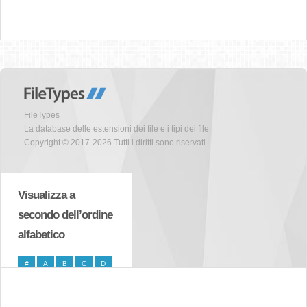
FileTypes
La database delle estensioni dei file e i tipi dei file
Copyright © 2017-2026 Tutti i diritti sono riservati
Visualizza a
secondo dell’ordine
alfabetico
#
A
B
C
D
E
F
G
H
I