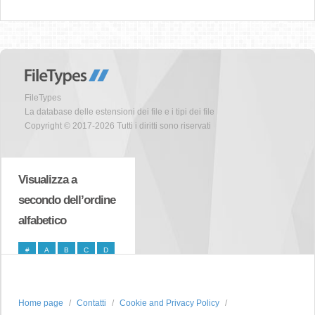
FileTypes
La database delle estensioni dei file e i tipi dei file
Copyright © 2017-2026 Tutti i diritti sono riservati
Visualizza a
secondo dell’ordine
alfabetico
#
A
B
C
D
E
F
G
H
I
J
K
L
M
N
Home page
Contatti
Cookie and Privacy Policy