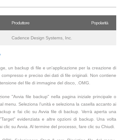
Produttore
Popolarità
Cadence Design Systems, Inc.
?
e, un backup di file e un'applicazione per la creazione di
compresso e preciso dei dati di file originali. Non contiene
tensione del file di immagine del disco, .OMG.
zione "Avvia file backup" nella pagina iniziale principale o
dal menu. Seleziona l'unità e seleziona la casella accanto ai
backup e fai clic su Avvia file di backup. Verrà aperta una
 "Target" evidenziata e altre opzioni di backup. Una volta
i clic su Avvia. Al termine del processo, fare clic su Chiudi.