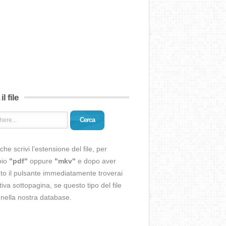
il file
Cerca
che scrivi l’estensione del file, per
pio
"pdf"
oppure
"mkv"
e dopo aver
o il pulsante immediatamente troverai
ativa sottopagina, se questo tipo del file
 nella nostra database.