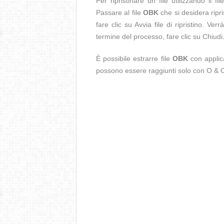
Per ripristinare un file utilizzando il f
Passare al file
OBK
che si desidera ripris
fare clic su Avvia file di ripristino. Verr
termine del processo, fare clic su Chiudi
È possibile estrarre file
OBK
con applica
possono essere raggiunti solo con O & 