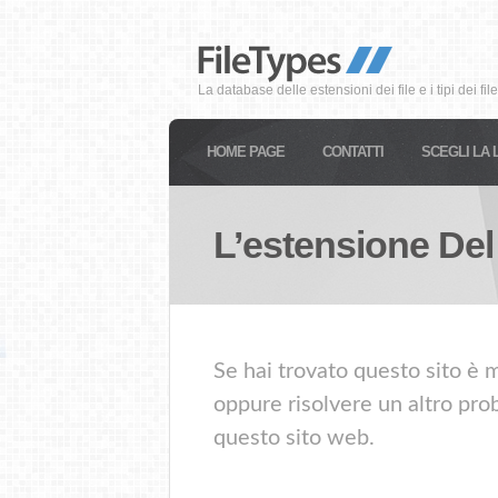
La database delle estensioni dei file e i tipi dei file
HOME PAGE
CONTATTI
SCEGLI LA 
L’estensione Del
Se hai trovato questo sito è m
oppure risolvere un altro prob
questo sito web.