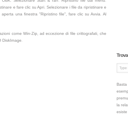
ile OBK: Selezionare Start & rarr. Ripristino file dal menu.
tinare e fare clic su Apri. Selezionare i file da ripristinare e
à aperta una finestra "Ripristino file", fare clic su Avvia. Al
.
zioni come Win-Zip, ad eccezione di file crittografati, che
O DiskImage.
Trova 
Basta 
esem
premut
la rel
esiste