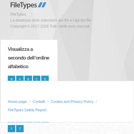
FileTypes
La database delle estensioni dei file e i tipi dei file
Copyright © 2017-2026 Tutti i diritti sono riservati
Visualizza a
secondo dell’ordine
alfabetico
#
A
B
C
D
E
F
G
H
I
J
K
L
M
N
Home page
Contatti
Cookie and Privacy Policy
O
P
Q
R
S
FileTypes Safety Report
T
U
V
W
X
Y
Z