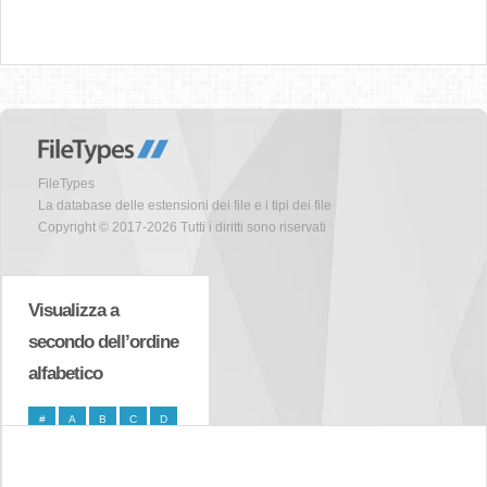
FileTypes
La database delle estensioni dei file e i tipi dei file
Copyright © 2017-2026 Tutti i diritti sono riservati
Visualizza a
secondo dell’ordine
alfabetico
#
A
B
C
D
E
F
G
H
I