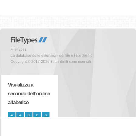
FileTypes
La database delle estensioni dei file e i tipi dei file
Copyright © 2017-2026 Tutti i diritti sono riservati
Visualizza a
secondo dell’ordine
alfabetico
#
A
B
C
D
E
F
G
H
I
J
K
L
M
N