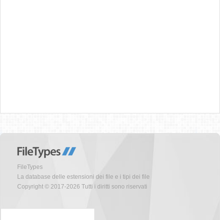
FileTypes
La database delle estensioni dei file e i tipi dei file
Copyright © 2017-2026 Tutti i diritti sono riservati