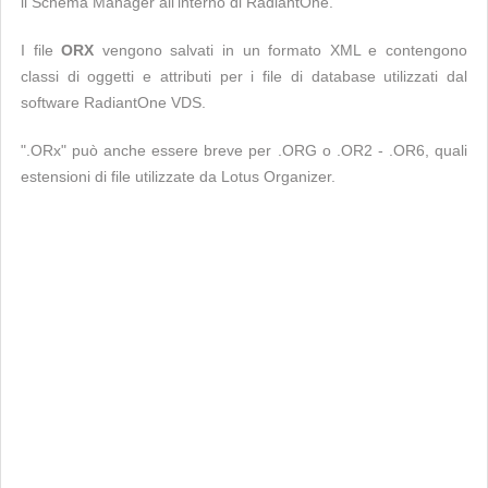
il Schema Manager all'interno di RadiantOne.
I file
ORX
vengono salvati in un formato XML e contengono
classi di oggetti e attributi per i file di database utilizzati dal
software RadiantOne VDS.
".ORx" può anche essere breve per .ORG o .OR2 - .OR6, quali
estensioni di file utilizzate da Lotus Organizer.