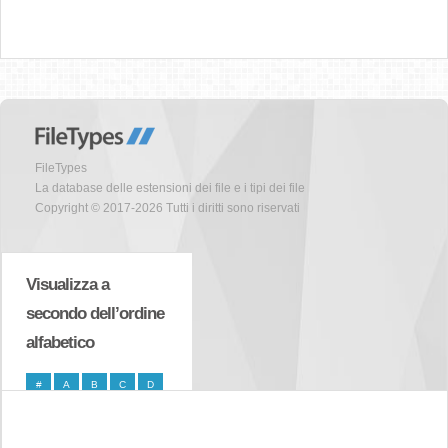
FileTypes
La database delle estensioni dei file e i tipi dei file
Copyright © 2017-2026 Tutti i diritti sono riservati
Visualizza a
secondo dell’ordine
alfabetico
#
A
B
C
D
E
F
G
H
I