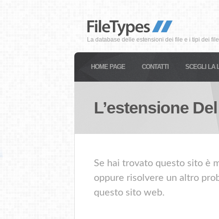
La database delle estensioni dei file e i tipi dei file
HOME PAGE
CONTATTI
SCEGLI LA 
L’estensione Del
Se hai trovato questo sito è m
oppure risolvere un altro prob
questo sito web.