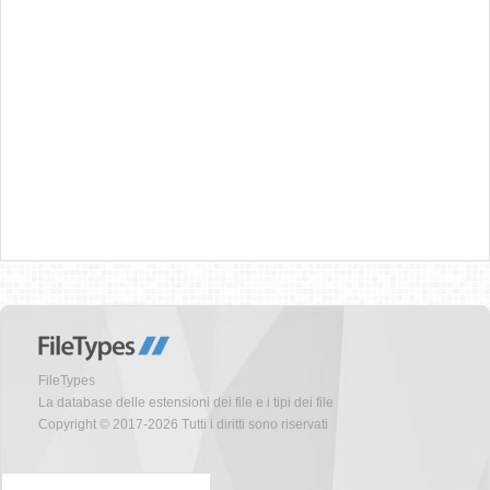
FileTypes
La database delle estensioni dei file e i tipi dei file
Copyright © 2017-2026 Tutti i diritti sono riservati