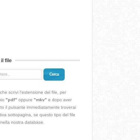
il file
Cerca
che scrivi l’estensione del file, per
pio
"pdf"
oppure
"mkv"
e dopo aver
o il pulsante immediatamente troverai
ativa sottopagina, se questo tipo del file
 nella nostra database.