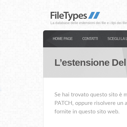
La database delle estensioni dei file e i tipi dei file
HOME PAGE
CONTATTI
SCEGLI LA 
L’estensione Del
Se hai trovato questo sito è m
PATCH, oppure risolvere un al
fornite in questo sito web.