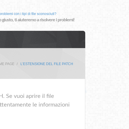
roblemi con i tipi di file sconosciuti?
o giusto, ti aiuteremo a risolvere i problemi!
ME PAGE
L’ESTENSIONE DEL FILE PATCH
 Se vuoi aprire il file
attentamente le informazioni