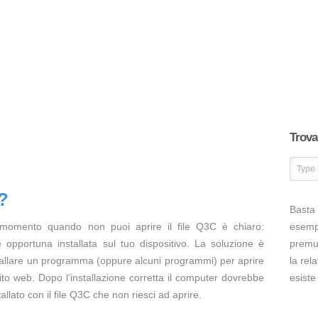
Trova 
?
Basta 
 momento quando non puoi aprire il file Q3C è chiaro:
esem
opportuna installata sul tuo dispositivo. La soluzione è
premut
tallare un programma (oppure alcuni programmi) per aprire
la rel
ito web. Dopo l’installazione corretta il computer dovrebbe
esiste
llato con il file Q3C che non riesci ad aprire.