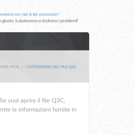
roblemi con i tipi di file sconosciuti?
o giusto, ti aiuteremo a risolvere i problemi!
HOME PAGE
L’ESTENSIONE DEL FILE Q3C
e vuoi aprire il file Q3C,
nte le informazioni fornite in