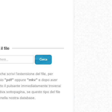
il file
Cerca
che scrivi l’estensione del file, per
pio
"pdf"
oppure
"mkv"
e dopo aver
o il pulsante immediatamente troverai
ativa sottopagina, se questo tipo del file
 nella nostra database.