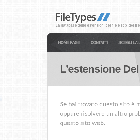
La database delle estensioni dei file e i tipi dei file
HOME PAGE
CONTATTI
SCEGLI LA 
L’estensione Del
Se hai trovato questo sito è m
oppure risolvere un altro prob
questo sito web.